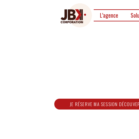
L’agence
Sol
Booster vos 
avec la méth
l’entonn
JE RÉSERVE MA SESSION DÉCOUVE