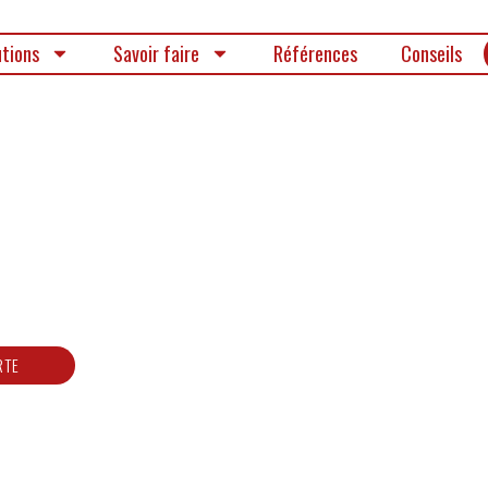
utions
Savoir faire
Références
Conseils
ventes
ode de
oir
RTE