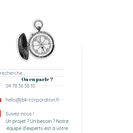
On en parle ?
04 78 36 38 10
hello@jbk-corporation.fr
Suivez-nous !
Un projet ? Un besoin ? Notre
équipe d’experts est à votre