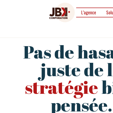
L’agence
Sol
Pas de has
juste de 
stratégie
b
pensée.