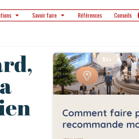
utions
Savoir faire
Références
Conseils
ard,
la
ien
Comment faire p
recommande mon