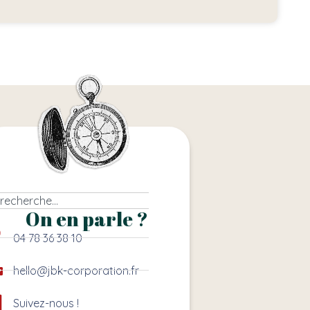
On en parle ?
04 78 36 38 10
hello@jbk-corporation.fr
Suivez-nous !