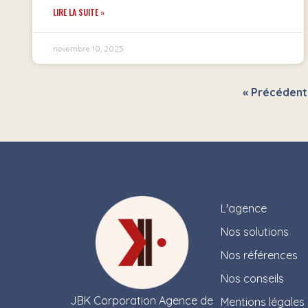
LIRE LA SUITE »
novembre 10, 2025
« Précédent
L'agence
Nos solutions
Nos références
Nos conseils
JBK Corporation Agence de
Mentions légales