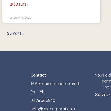
LIRE LA SUITE »
octobre 15, 2025
Suivant »
Contact
Nous aido
perme
Téléphone du lundi au jeudi
noto
9h - 18h
Suivez-
04 78 36 38 10
hello@jbk-corporation.fr