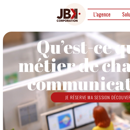
L’agence
Sol
Qu’est-ce q
métier de ch
communicat
JE RÉSERVE MA SESSION DÉCOUVE