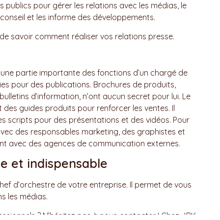
ns publics pour gérer les relations avec les médias, le
conseil et les informe des développements.
in de savoir comment réaliser vos relations presse.
 une partie importante des fonctions d’un chargé de
pies pour des publications. Brochures de produits,
ulletins d’information, n’ont aucun secret pour lui. Le
es guides produits pour renforcer les ventes. Il
es scripts pour des présentations et des vidéos. Pour
on avec des responsables marketing, des graphistes et
ement avec des agences de communication externes.
e et indispensable
ef d’orchestre de votre entreprise. Il permet de vous
ns les médias.
ssionnels ? N’hésitez pas à nous contacter ! Chez JBK