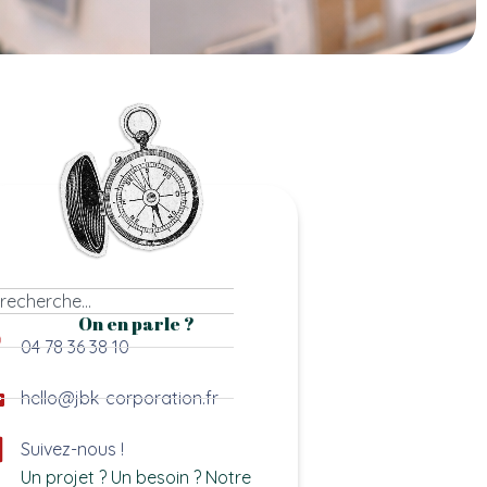
On en parle ?
04 78 36 38 10
hello@jbk-corporation.fr
Suivez-nous !
Un projet ? Un besoin ? Notre