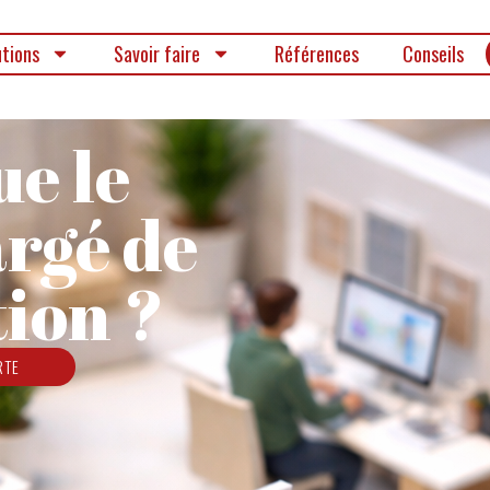
utions
Savoir faire
Références
Conseils
ue le
argé de
ion ?
RTE