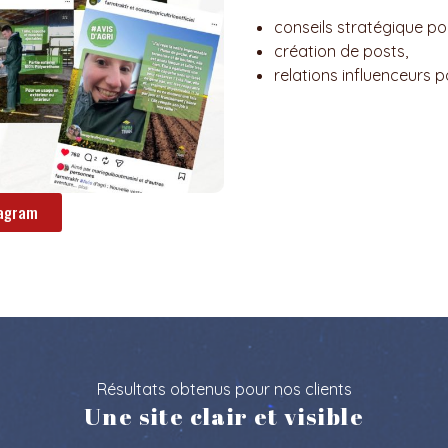
conseils stratégique po
création de posts,
relations influenceurs 
tagram
Résultats obtenus pour nos clients
Une site clair et visible