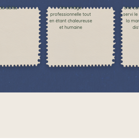
ts ciblés
Une image
Une ca
professionnelle tout
servi l
en étant chaleureuse
la mar
et humaine
dis