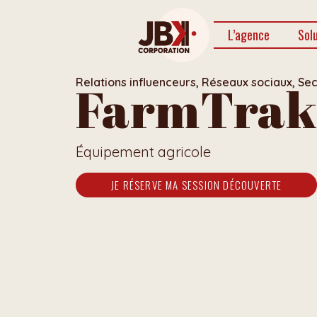
L’agence
Sol
Relations influenceurs
,
Réseaux sociaux
,
Sec
FarmTra
Équipement agricole
JE RÉSERVE MA SESSION DÉCOUVERTE