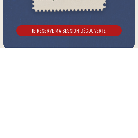
JE RÉSERVE MA SESSION DÉCOUVERTE
"Ce cahier est l'anti-cahier de vacances par
excellence. Enfin un concept qui assume que les
dirigeants ne déconnectent jamais vraiment - et
qui transforme ça en force."
Jennifer Baudet - Fondatrice JBK Corporation, Serial
Entrepreneure depuis 2012